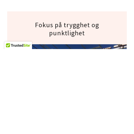
Fokus på trygghet og
punktlighet
Vi hadde ikke vært der vi er i dag uten fokus på
trygghet, punktlighet, service og HMS. Med over
30 års erfaring fra bransjen har vi lært oss at det